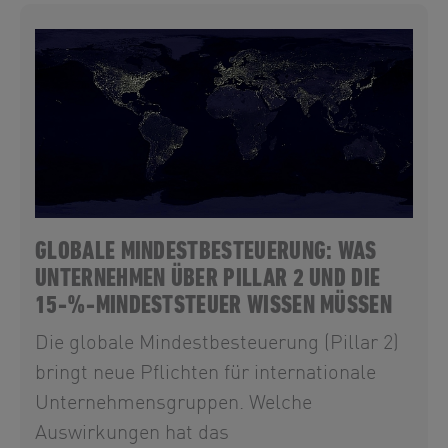
GLOBALE MINDESTBESTEUERUNG: WAS
UNTERNEHMEN ÜBER PILLAR 2 UND DIE
15-%-MINDESTSTEUER WISSEN MÜSSEN
Die globale Mindestbesteuerung (Pillar 2)
bringt neue Pflichten für internationale
Unternehmensgruppen. Welche
Auswirkungen hat das