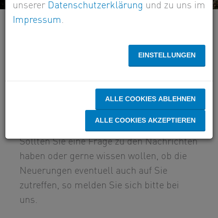
unserer
Datenschutzerklärung
und zu uns im
Impressum
.
Aktuelle Themen der
Kanzlei Gernoth
EINSTELLUNGEN
Wir bieten Ihnen wöchentlich interessante
Informationen zu aktuellen
ALLE COOKIES ABLEHNEN
Veränderungen in steuerlichen,
ALLE COOKIES AKZEPTIEREN
rechtlichen und wirtschaftlichen Themen.
Sollten Sie eine Frage zu den Nachrichten
haben oder gerne wissen wollen, ob die
Neuerungen eventuell auch auf Sie
zutreffen, so melden Sie sich bitte bei
uns.