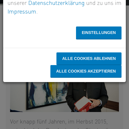
unserer
Datenschutzerklärung
und zu uns im
Impressum
.
DAS FINANZKONTEN-
INFORMATIONSAUSTAUSCHGESETZ
EINSTELLUNGEN
ALLE COOKIES ABLEHNEN
ALLE COOKIES AKZEPTIEREN
Vor knapp fünf Jahren, im Herbst 2015,