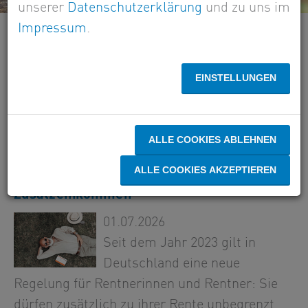
unserer
Datenschutzerklärung
und zu uns im
Impressum
.
Newsletter-Archiv
EINSTELLUNGEN
ALLE COOKIES ABLEHNEN
ALLE COOKIES AKZEPTIEREN
Immer mehr Frührentner haben hohe
Zusatzeinkommen
01.07.2026
Seit dem Jahr 2023 gilt in
Deutschland eine neue
Regelung für Rentnerinnen und Rentner: Sie
dürfen zusätzlich zu ihrer Rente unbegrenzt