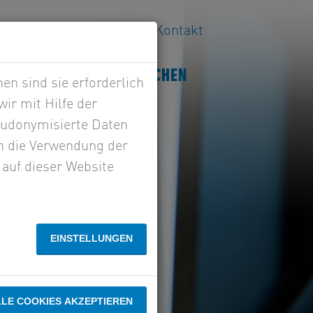
riere
Aktuelles
Kontakt
NSULTING
BRANCHEN
n sind sie erforderlich
ir mit Hilfe der
seudonymisierte Daten
n die Verwendung der
 auf dieser Website
EINSTELLUNGEN
LLE COOKIES AKZEPTIEREN