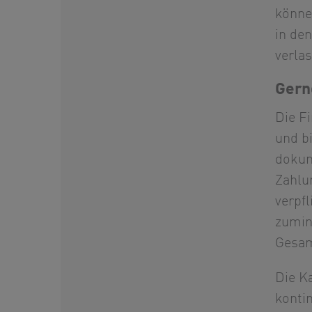
könne
in de
verlas
Gern
Die F
und b
dokum
Zahlu
verpfl
zumin
Gesam
Die K
konti