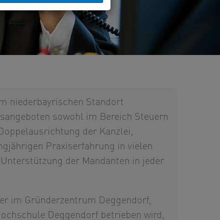
am niederbayrischen Standort
ngsangeboten sowohl im Bereich Steuern
 Doppelausrichtung der Kanzlei,
jährigen Praxiserfahrung in vielen
 Unterstützung der Mandanten in jeder
er im Gründerzentrum Deggendorf,
ochschule Deggendorf betrieben wird,