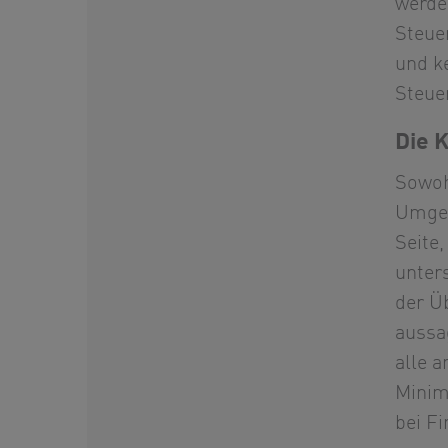
werde
Steue
und k
Steue
Die 
Sowoh
Umgeb
Seite
unter
der Ü
aussa
alle 
Minim
bei F