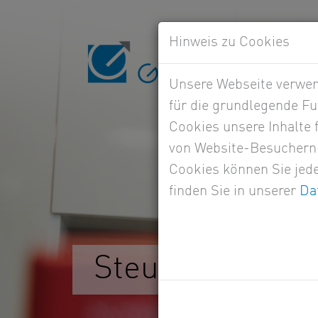
Hinweis zu Cookies
Unsere Webseite verwend
für die grundlegende Fu
Cookies unsere Inhalte
von Website-Besuchern 
Cookies können Sie jede
finden Sie in unserer
Da
Steuerberatun