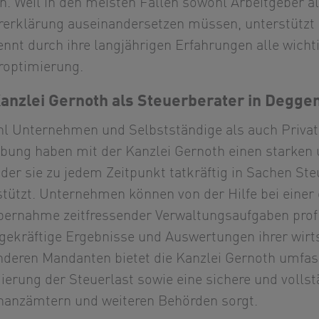
n. Weil in den meisten Fällen sowohl Arbeitgeber a
rerklärung auseinandersetzen müssen, unterstützt d
ennt durch ihre langjährigen Erfahrungen alle wich
roptimierung.
Kanzlei Gernoth als Steuerberater in Degge
l Unternehmen und Selbstständige als auch Privat
ung haben mit der Kanzlei Gernoth einen starken u
, der sie zu jedem Zeitpunkt tatkräftig in Sachen S
stützt. Unternehmen können von der Hilfe bei ein
bernahme zeitfressender Verwaltungsaufgaben prof
gekräftige Ergebnisse und Auswertungen ihrer wirtsc
anderen Mandanten bietet die Kanzlei Gernoth umfas
ierung der Steuerlast sowie eine sichere und volls
inanzämtern und weiteren Behörden sorgt.