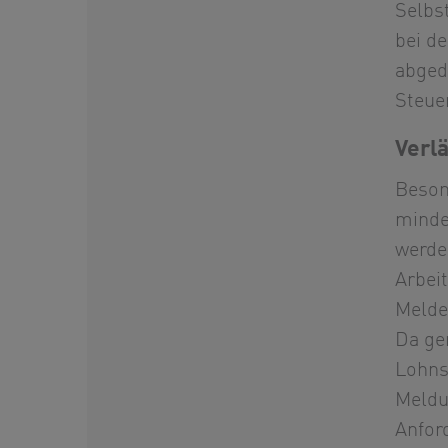
Selbst
bei d
abged
Steue
Verl
Beson
minde
werde
Arbei
Melde
Da ge
Lohns
Meldu
Anfor