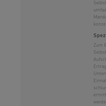
Selbs
umfas
Manda
konze
Spez
Zum E
Selbs
Aufsch
Ertra
Unter
Einna
schlu
ermit
werde