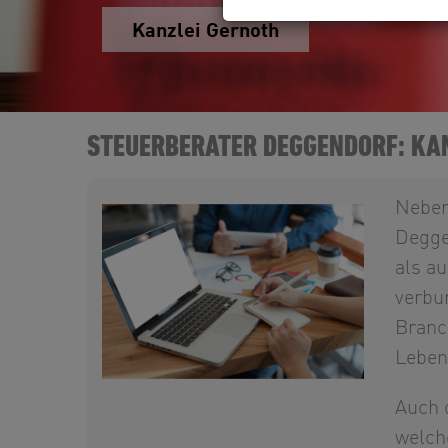
Kanzlei Gernoth
STEUERBERATER DEGGENDORF: KA
Neben
Degge
als au
verbu
Branc
Leben
Auch 
welch