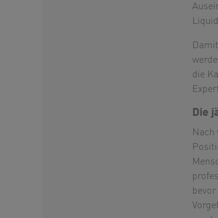
Ausei
Liqui
Damit
werde
die K
Expert
Die j
Nach w
Posit
Mensc
profe
bevor
Vorge