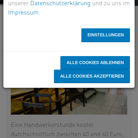
unserer
Datenschutzerklärung
und zu uns im
Impressum
.
STUNDENSATZKALKULATION IM HANDWERK
EINSTELLUNGEN
ALLE COOKIES ABLEHNEN
ALLE COOKIES AKZEPTIEREN
Eine Handwerkerstunde kostet
durchschnittlich zwischen 40 und 60 Euro,