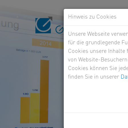
Hinweis zu Cookies
Unsere Webseite verwend
für die grundlegende Fu
Cookies unsere Inhalte
von Website-Besuchern 
Cookies können Sie jede
finden Sie in unserer
Da