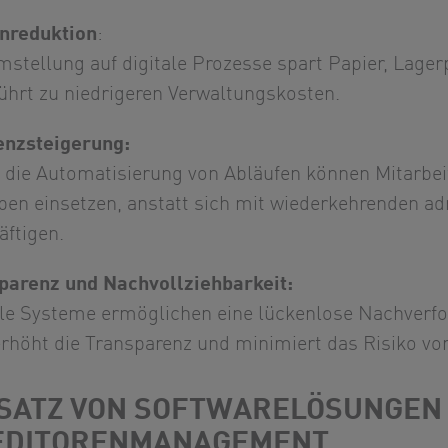
nreduktion
:
stellung auf digitale Prozesse spart Papier, Lagerp
führt zu niedrigeren Verwaltungskosten.
ienzsteigerung:
die Automatisierung von Abläufen können Mitarbeite
ben einsetzen, anstatt sich mit wiederkehrenden ad
äftigen.
parenz und Nachvollziehbarkeit:
ale Systeme ermöglichen eine lückenlose Nachverf
erhöht die Transparenz und minimiert das Risiko v
SATZ VON SOFTWARELÖSUNGEN 
EDITORENMANAGEMENT