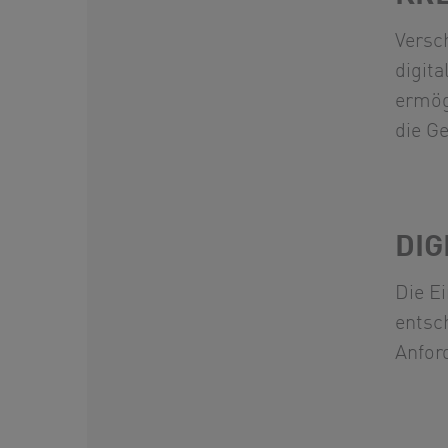
Versc
digita
ermög
die G
DIG
Die E
entsc
Anfor