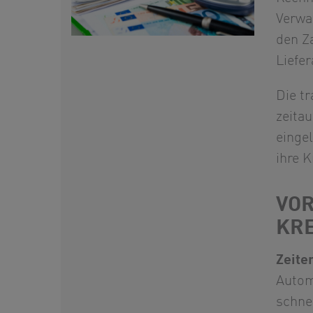
Verwa
den Z
Liefer
Die t
zeitau
einge
ihre 
VOR
KR
Zeite
Autom
schnel