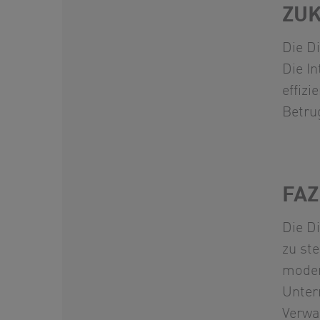
ZU
Die D
Die In
effiz
Betrug
FAZ
Die D
zu st
moder
Unter
Verwa