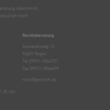
beratung übernimmt:
ellschaft mbH
Rechtsberatung
Auwiesenweg 13
94209 Regen
Tel 09921–9064701
Fax 09921–9064699
recht@gernoth.de
7-20 Uhr