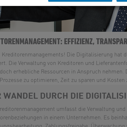
EDITORENMANAGEMENT: EFFIZIENZ, TRANSP
n Kreditorenmanagements! Die Digitalisierung hat d
ert. Die Verwaltung von Kreditoren und Lieferantenf
doch erhebliche Ressourcen in Anspruch nehmen. Di
, Prozesse zu optimieren, Zeit zu sparen und Kosten 
 WANDEL DURCH DIE DIGITALIS
reditorenmanagement umfasst die Verwaltung und O
torenbeziehungen in einem Unternehmen. Es beinhal
ungsbearbeitung, Zahlungsfreigabe, Überwachung v