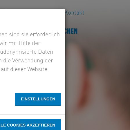
riere
Aktuelles
Kontakt
NSULTING
BRANCHEN
n sind sie erforderlich
ir mit Hilfe der
seudonymisierte Daten
n die Verwendung der
 auf dieser Website
EINSTELLUNGEN
LLE COOKIES AKZEPTIEREN