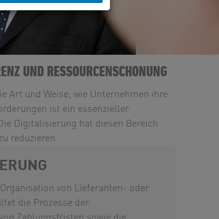
ARENZ UND RESSOURCENSCHONUNG
ie Art und Weise, wie Unternehmen ihre
orderungen ist ein essenzieller
e Digitalisierung hat diesen Bereich
zu reduzieren.
IERUNG
rganisation von Lieferanten- oder
tet die Prozesse der
on Zahlungsfristen sowie die