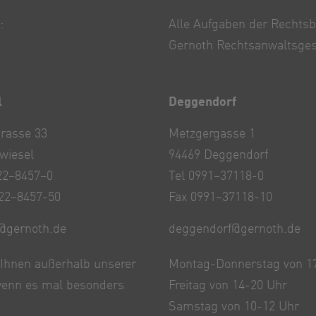
:
Alle Aufgaben der Rechts
Gernoth Rechtsanwaltsges
l
Deggendorf
rasse 33
Metzgergasse 1
wiesel
94469 Deggendorf
22–8457–0
Tel 0991–37118-0
22–8457-50
Fax 0991–37118-10
@gernoth.de
deggendorf@gernoth.de
 Ihnen außerhalb unserer
Montag-Donnerstag von 1
 wenn es mal besonders
Freitag von 14-20 Uhr
Samstag von 10-12 Uhr