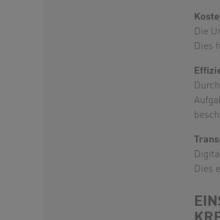
Koste
Die Um
Dies 
Effiz
Durch 
Aufga
besch
Trans
Digit
Dies 
EIN
KR